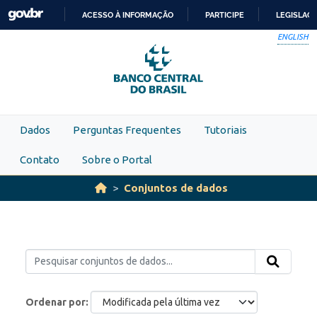
Skip to main content
ACESSO À INFORMAÇÃO
PARTICIPE
LEGISLAÇ
IR
ENGLISH
PARA
O
CONTEÚDO
Dados
Perguntas Frequentes
Tutoriais
Contato
Sobre o Portal
Conjuntos de dados
Ordenar por