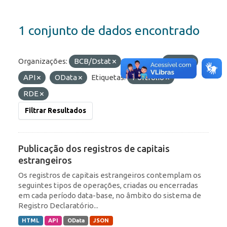
1 conjunto de dados encontrado
Organizações:
BCB/Dstat
Formatos:
HTML
API
OData
Etiquetas:
Portfólio
RDE
Filtrar Resultados
Publicação dos registros de capitais
estrangeiros
Os registros de capitais estrangeiros contemplam os
seguintes tipos de operações, criadas ou encerradas
em cada período data-base, no âmbito do sistema de
Registro Declaratório...
HTML
API
OData
JSON