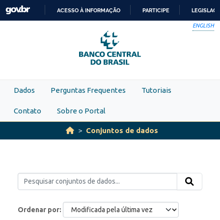
Skip to main content
ACESSO À INFORMAÇÃO
PARTICIPE
LEGISLAÇ
IR
ENGLISH
PARA
O
CONTEÚDO
Dados
Perguntas Frequentes
Tutoriais
Contato
Sobre o Portal
Conjuntos de dados
Ordenar por