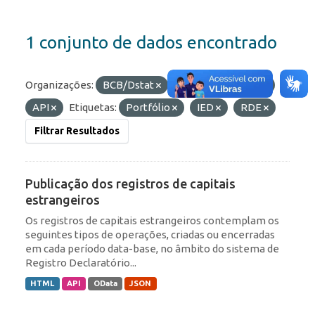
1 conjunto de dados encontrado
Organizações:
BCB/Dstat
Formatos:
HTML
API
Etiquetas:
Portfólio
IED
RDE
Filtrar Resultados
Publicação dos registros de capitais
estrangeiros
Os registros de capitais estrangeiros contemplam os
seguintes tipos de operações, criadas ou encerradas
em cada período data-base, no âmbito do sistema de
Registro Declaratório...
HTML
API
OData
JSON