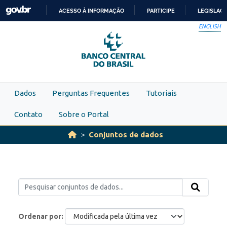
Skip to main content
ACESSO À INFORMAÇÃO
PARTICIPE
LEGISLAÇ
IR
ENGLISH
PARA
O
CONTEÚDO
Dados
Perguntas Frequentes
Tutoriais
Contato
Sobre o Portal
Conjuntos de dados
Ordenar por