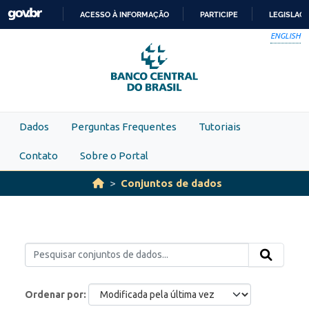
Skip to main content
ACESSO À INFORMAÇÃO
PARTICIPE
LEGISLAÇ
IR
ENGLISH
PARA
O
CONTEÚDO
Dados
Perguntas Frequentes
Tutoriais
Contato
Sobre o Portal
Conjuntos de dados
Ordenar por