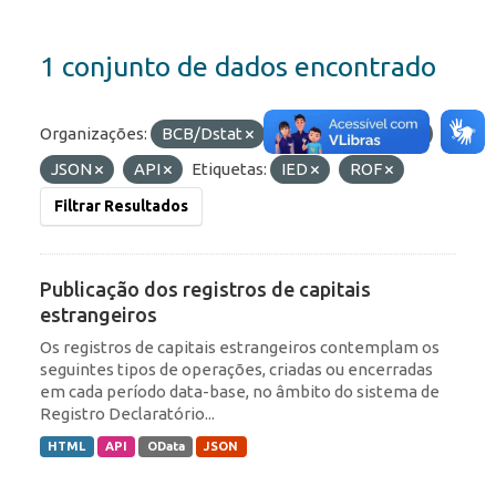
1 conjunto de dados encontrado
Organizações:
BCB/Dstat
Formatos:
HTML
JSON
API
Etiquetas:
IED
ROF
Filtrar Resultados
Publicação dos registros de capitais
estrangeiros
Os registros de capitais estrangeiros contemplam os
seguintes tipos de operações, criadas ou encerradas
em cada período data-base, no âmbito do sistema de
Registro Declaratório...
HTML
API
OData
JSON