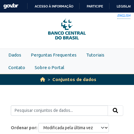
Skip to main content
ACESSO À INFORMAÇÃO
PARTICIPE
LEGISLAÇ
IR
ENGLISH
PARA
O
CONTEÚDO
Dados
Perguntas Frequentes
Tutoriais
Contato
Sobre o Portal
Conjuntos de dados
Ordenar por