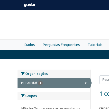
Skip to main content
Dados
Perguntas Frequentes
Tutoriais
Organizações
BCB/Dstat
x
1
1 c
Grupos
Organ
Não há Grupos que correspondam a