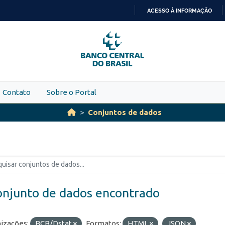
ACESSO À INFORMAÇÃO
IR
PARA
O
CONTEÚDO
Contato
Sobre o Portal
Conjuntos de dados
onjunto de dados encontrado
izações:
BCB/Dstat
Formatos:
HTML
JSON