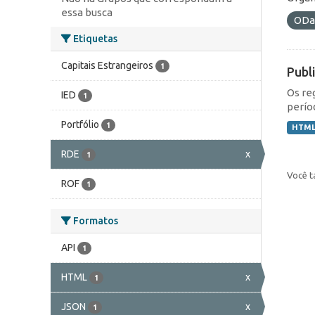
essa busca
ODa
Etiquetas
Capitais Estrangeiros
1
Publ
Os re
IED
1
perío
Portfólio
1
HTM
RDE
x
1
Você t
ROF
1
Formatos
API
1
HTML
x
1
JSON
x
1