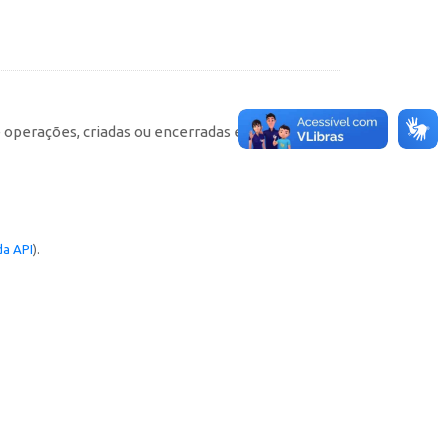
e operações, criadas ou encerradas em cada
a API
).