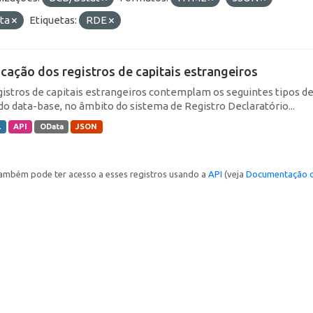
ta
Etiquetas:
RDE
icação dos registros de capitais estrangeiros
gistros de capitais estrangeiros contemplam os seguintes tipos d
do data-base, no âmbito do sistema de Registro Declaratório...
L
API
OData
JSON
ambém pode ter acesso a esses registros usando a
API
(veja
Documentação d