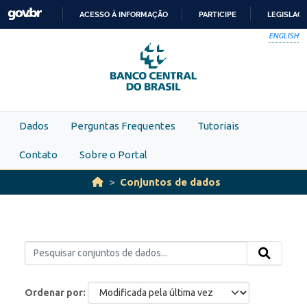
Skip to main content
ACESSO À INFORMAÇÃO
PARTICIPE
LEGISLAÇ
IR
ENGLISH
PARA
O
CONTEÚDO
Dados
Perguntas Frequentes
Tutoriais
Contato
Sobre o Portal
Conjuntos de dados
Ordenar por