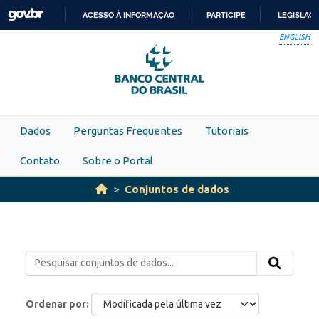
Skip to main content
ACESSO À INFORMAÇÃO
PARTICIPE
LEGISLAÇ
IR
ENGLISH
PARA
O
CONTEÚDO
Dados
Perguntas Frequentes
Tutoriais
Contato
Sobre o Portal
Conjuntos de dados
Ordenar por