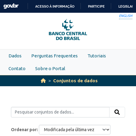
Skip to main content
ACESSO À INFORMAÇÃO
PARTICIPE
LEGISLAÇ
IR
ENGLISH
PARA
O
CONTEÚDO
Dados
Perguntas Frequentes
Tutoriais
Contato
Sobre o Portal
Conjuntos de dados
Ordenar por