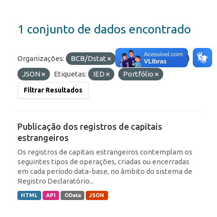
1 conjunto de dados encontrado
Organizações:
BCB/Dstat
Formatos:
HTML
JSON
Etiquetas:
IED
Portfólio
Filtrar Resultados
Publicação dos registros de capitais
estrangeiros
Os registros de capitais estrangeiros contemplam os
seguintes tipos de operações, criadas ou encerradas
em cada período data-base, no âmbito do sistema de
Registro Declaratório...
HTML
API
OData
JSON