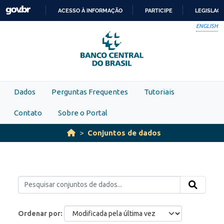
Skip to main content
ACESSO À INFORMAÇÃO
PARTICIPE
LEGISLAÇ
IR
ENGLISH
PARA
O
CONTEÚDO
Dados
Perguntas Frequentes
Tutoriais
Contato
Sobre o Portal
Conjuntos de dados
Ordenar por