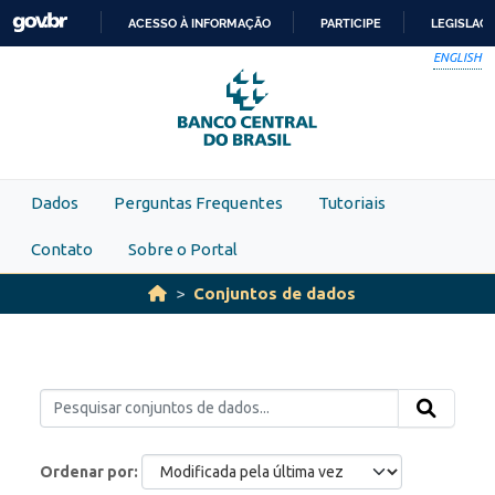
Skip to main content
ACESSO À INFORMAÇÃO
PARTICIPE
LEGISLAÇ
IR
ENGLISH
PARA
O
CONTEÚDO
Dados
Perguntas Frequentes
Tutoriais
Contato
Sobre o Portal
Conjuntos de dados
Ordenar por