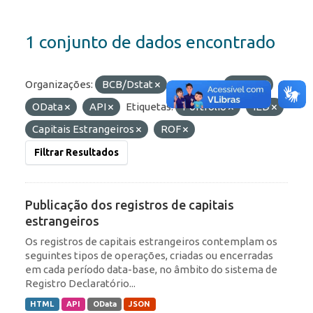
1 conjunto de dados encontrado
Organizações:
BCB/Dstat
Formatos:
HTML
OData
API
Etiquetas:
Portfólio
IED
Capitais Estrangeiros
ROF
Filtrar Resultados
Publicação dos registros de capitais
estrangeiros
Os registros de capitais estrangeiros contemplam os
seguintes tipos de operações, criadas ou encerradas
em cada período data-base, no âmbito do sistema de
Registro Declaratório...
HTML
API
OData
JSON