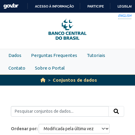
Skip to main content
ACESSO À INFORMAÇÃO
PARTICIPE
LEGISLAÇ
IR
ENGLISH
PARA
O
CONTEÚDO
Dados
Perguntas Frequentes
Tutoriais
Contato
Sobre o Portal
Conjuntos de dados
Ordenar por