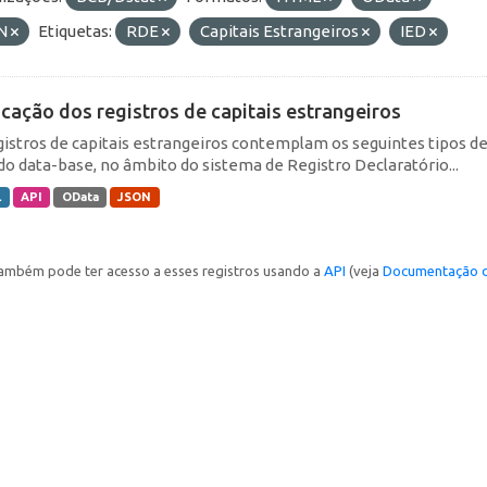
N
Etiquetas:
RDE
Capitais Estrangeiros
IED
icação dos registros de capitais estrangeiros
gistros de capitais estrangeiros contemplam os seguintes tipos d
do data-base, no âmbito do sistema de Registro Declaratório...
L
API
OData
JSON
ambém pode ter acesso a esses registros usando a
API
(veja
Documentação d