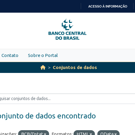
ACESSO À INFORMAÇÃO
IR
PARA
O
CONTEÚDO
Contato
Sobre o Portal
Conjuntos de dados
onjunto de dados encontrado
izações:
BCB/Dstat
Formatos:
HTML
OData