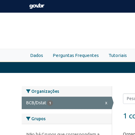
Skip to main content
Dados
Perguntas Frequentes
Tutoriais
Organizações
BCB/Dstat
x
1
1 c
Grupos
Organ
Não há Grupos que correspondam a