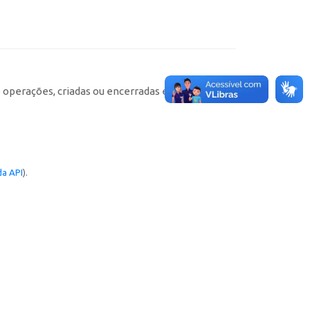
e operações, criadas ou encerradas em cada
a API
).