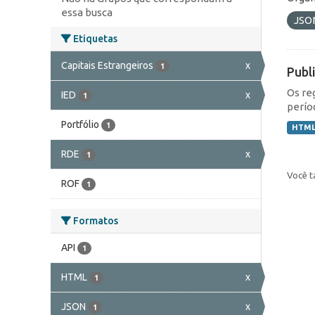
essa busca
JSO
Etiquetas
Capitais Estrangeiros
x
1
Publ
Os re
IED
x
1
perío
Portfólio
1
HTM
RDE
x
1
Você t
ROF
1
Formatos
API
1
HTML
x
1
JSON
x
1