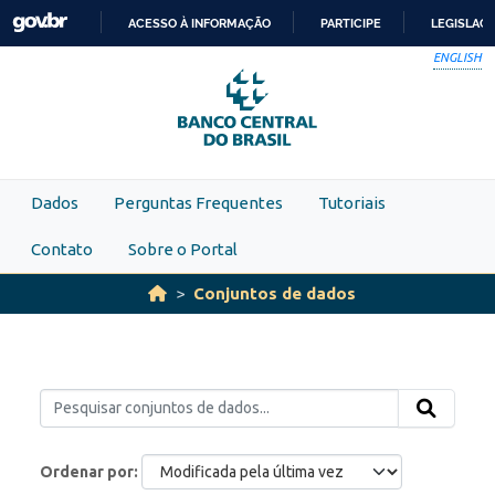
Skip to main content
ACESSO À INFORMAÇÃO
PARTICIPE
LEGISLAÇ
IR
ENGLISH
PARA
O
CONTEÚDO
Dados
Perguntas Frequentes
Tutoriais
Contato
Sobre o Portal
Conjuntos de dados
Ordenar por