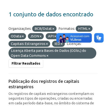
1 conjunto de dados encontrado
Organizações:
BCB/Dstat
Formatos:
HTML
OData
JSON
API
Etiquetas:
RDE
Capitais Estrangeiros
IED
Licenças:
Licença Aberta para Bases de Dados (ODbL) do
Open Data Commons
Filtrar Resultados
Publicação dos registros de capitais
estrangeiros
Os registros de capitais estrangeiros contemplam os
seguintes tipos de operações, criadas ou encerradas
em cada período data-base, no âmbito do sistema de