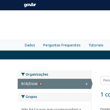
Skip to main content
Dados
Perguntas Frequentes
Tutoriais
Organizações
BCB/Dstat
x
1
1 c
Grupos
Organ
Não há Grupos que correspondam a