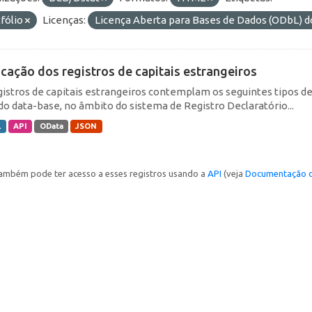
fólio
Licenças:
Licença Aberta para Bases de Dados (ODbL
icação dos registros de capitais estrangeiros
gistros de capitais estrangeiros contemplam os seguintes tipos d
do data-base, no âmbito do sistema de Registro Declaratório...
L
API
OData
JSON
ambém pode ter acesso a esses registros usando a
API
(veja
Documentação d