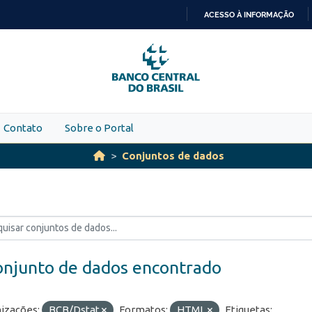
ACESSO À INFORMAÇÃO
IR
PARA
O
CONTEÚDO
Contato
Sobre o Portal
Conjuntos de dados
onjunto de dados encontrado
izações:
BCB/Dstat
Formatos:
HTML
Etiquetas: