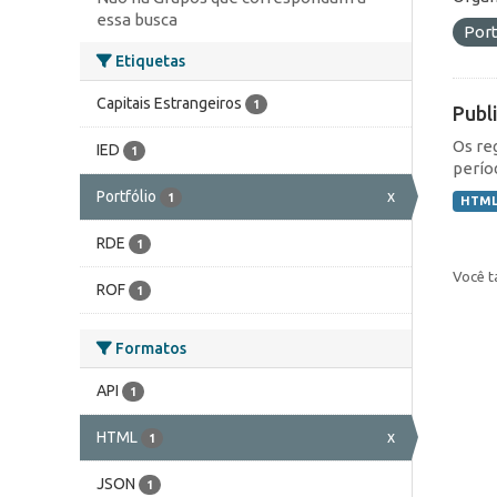
essa busca
Port
Etiquetas
Capitais Estrangeiros
1
Publ
Os re
IED
1
perío
Portfólio
x
1
HTM
RDE
1
Você t
ROF
1
Formatos
API
1
HTML
x
1
JSON
1