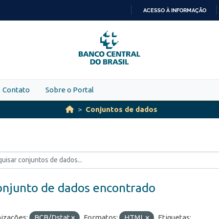
ACESSO À INFORMAÇÃO
IR
PARA
O
CONTEÚDO
Contato
Sobre o Portal
Conjuntos de dados
onjunto de dados encontrado
izações:
BCB/Dstat
Formatos:
HTML
Etiquetas: