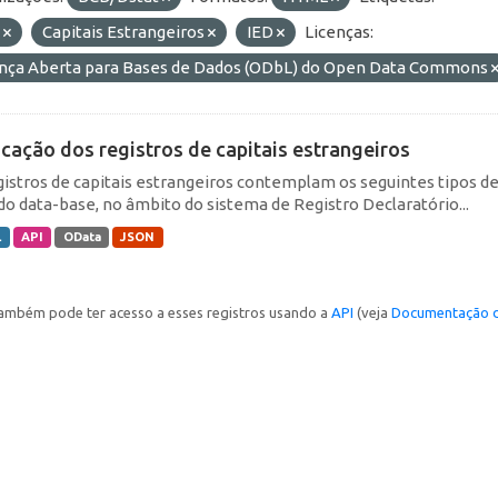
E
Capitais Estrangeiros
IED
Licenças:
ença Aberta para Bases de Dados (ODbL) do Open Data Commons
icação dos registros de capitais estrangeiros
gistros de capitais estrangeiros contemplam os seguintes tipos d
do data-base, no âmbito do sistema de Registro Declaratório...
L
API
OData
JSON
ambém pode ter acesso a esses registros usando a
API
(veja
Documentação d