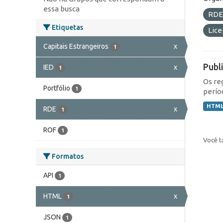
essa busca
RD
Etiquetas
Lic
Capitais Estrangeiros
x
1
Publ
IED
x
1
Os re
Portfólio
1
perío
HTM
RDE
x
1
ROF
1
Você t
Formatos
API
1
HTML
x
1
JSON
1