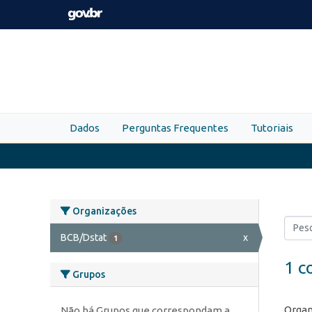
Skip to main content
Dados
Perguntas Frequentes
Tutoriais
Organizações
BCB/Dstat
x
1
1 c
Grupos
Organ
Não há Grupos que correspondam a