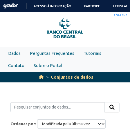
Skip to main content
ACESSO À INFORMAÇÃO
PARTICIPE
LEGISLAÇ
IR
ENGLISH
PARA
O
CONTEÚDO
Dados
Perguntas Frequentes
Tutoriais
Contato
Sobre o Portal
Conjuntos de dados
Ordenar por