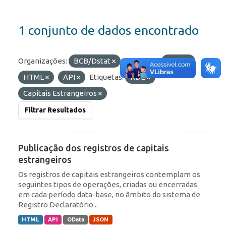
1 conjunto de dados encontrado
Organizações:
BCB/Dstat
Formatos:
JSON
HTML
API
Etiquetas:
RDE
Capitais Estrangeiros
Filtrar Resultados
Publicação dos registros de capitais
estrangeiros
Os registros de capitais estrangeiros contemplam os
seguintes tipos de operações, criadas ou encerradas
em cada período data-base, no âmbito do sistema de
Registro Declaratório...
HTML
API
OData
JSON