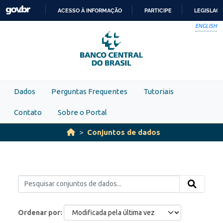
Skip to main content
ACESSO À INFORMAÇÃO
PARTICIPE
LEGISLAÇ
IR
ENGLISH
PARA
O
CONTEÚDO
Dados
Perguntas Frequentes
Tutoriais
Contato
Sobre o Portal
Conjuntos de dados
Ordenar por