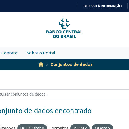
ACESSO À INFORMAÇÃO
IR
PARA
O
CONTEÚDO
Contato
Sobre o Portal
Conjuntos de dados
onjunto de dados encontrado
izações:
BCB/Dstat
Formatos:
JSON
OData