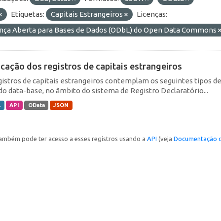
Etiquetas:
Capitais Estrangeiros
Licenças:
ença Aberta para Bases de Dados (ODbL) do Open Data Commons
icação dos registros de capitais estrangeiros
gistros de capitais estrangeiros contemplam os seguintes tipos d
do data-base, no âmbito do sistema de Registro Declaratório...
L
API
OData
JSON
ambém pode ter acesso a esses registros usando a
API
(veja
Documentação d