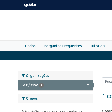
Skip to main content
Dados
Perguntas Frequentes
Tutoriais
Organizações
BCB/Dstat
x
1
1 c
Grupos
Organ
Não há Grupos que correspondam a