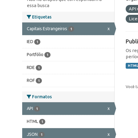
essa busca
API
Etiquetas
Lic
Capitais Estrangeiros
x
1
Publ
IED
1
Os re
Portfólio
1
perío
HTM
RDE
1
ROF
1
Você t
Formatos
API
x
1
HTML
1
JSON
x
1