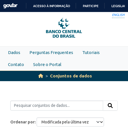
Skip to main content
ACESSO À INFORMAÇÃO
PARTICIPE
LEGISLAÇ
IR
ENGLISH
PARA
O
CONTEÚDO
Dados
Perguntas Frequentes
Tutoriais
Contato
Sobre o Portal
Conjuntos de dados
Ordenar por