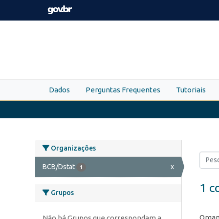
Skip to main content
Dados
Perguntas Frequentes
Tutoriais
Organizações
BCB/Dstat
x
1
1 c
Grupos
Organ
Não há Grupos que correspondam a