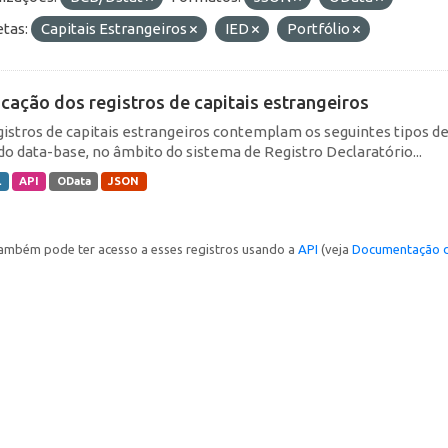
etas:
Capitais Estrangeiros
IED
Portfólio
icação dos registros de capitais estrangeiros
gistros de capitais estrangeiros contemplam os seguintes tipos d
do data-base, no âmbito do sistema de Registro Declaratório...
L
API
OData
JSON
ambém pode ter acesso a esses registros usando a
API
(veja
Documentação d