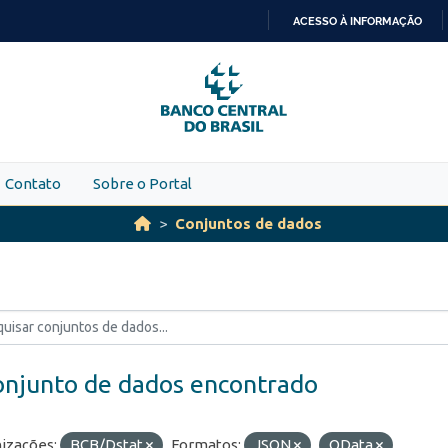
ACESSO À INFORMAÇÃO
IR
PARA
O
CONTEÚDO
Contato
Sobre o Portal
Conjuntos de dados
onjunto de dados encontrado
izações:
BCB/Dstat
Formatos:
JSON
OData