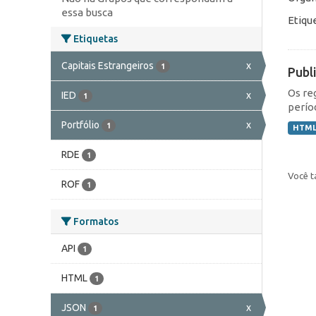
essa busca
Etiqu
Etiquetas
Capitais Estrangeiros
x
1
Publ
Os re
IED
x
1
perío
Portfólio
x
1
HTM
RDE
1
Você t
ROF
1
Formatos
API
1
HTML
1
JSON
x
1