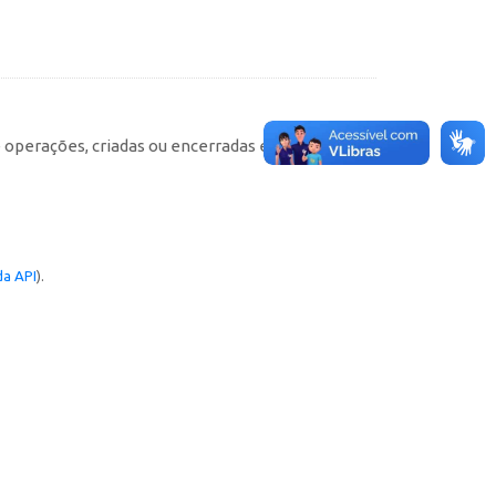
e operações, criadas ou encerradas em cada
a API
).