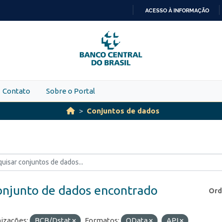
ACESSO À INFORMAÇÃO
IR
PARA
O
CONTEÚDO
Contato
Sobre o Portal
Conjuntos de dados
onjunto de dados encontrado
Ord
izações:
BCB/Dstat
Formatos:
OData
API