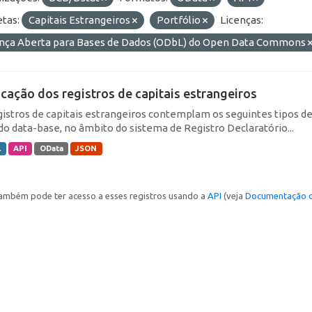
etas:
Capitais Estrangeiros
Portfólio
Licenças:
ença Aberta para Bases de Dados (ODbL) do Open Data Commons
icação dos registros de capitais estrangeiros
gistros de capitais estrangeiros contemplam os seguintes tipos d
do data-base, no âmbito do sistema de Registro Declaratório...
L
API
OData
JSON
ambém pode ter acesso a esses registros usando a
API
(veja
Documentação d