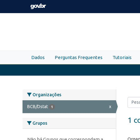
Skip to main content
Dados
Perguntas Frequentes
Tutoriais
Organizações
BCB/Dstat
x
1
1 c
Grupos
Organ
Não há Grupos que correspondam a