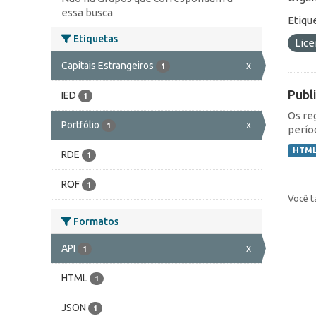
essa busca
Etiqu
Etiquetas
Lic
Capitais Estrangeiros
x
1
Publ
IED
1
Os re
Portfólio
x
1
perío
HTM
RDE
1
ROF
1
Você t
Formatos
API
x
1
HTML
1
JSON
1