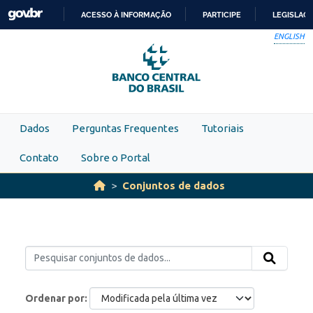
Skip to main content
ACESSO À INFORMAÇÃO
PARTICIPE
LEGISLAÇ
IR
ENGLISH
PARA
O
CONTEÚDO
Dados
Perguntas Frequentes
Tutoriais
Contato
Sobre o Portal
Conjuntos de dados
Ordenar por