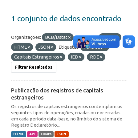
1 conjunto de dados encontrado
Organizações:
BCB/Dstat
Formatos:
OData
HTML
JSON
Etiquetas:
Portfólio
Capitais Estrangeiros
IED
RDE
Filtrar Resultados
Publicação dos registros de capitais
estrangeiros
Os registros de capitais estrangeiros contemplam os
seguintes tipos de operações, criadas ou encerradas
em cada período data-base, no âmbito do sistema de
Registro Declaratório...
HTML
API
OData
JSON