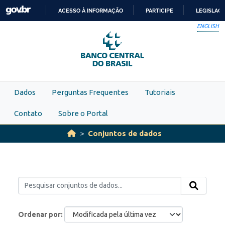
Skip to main content
ACESSO À INFORMAÇÃO
PARTICIPE
LEGISLAÇ
IR
ENGLISH
PARA
O
CONTEÚDO
Dados
Perguntas Frequentes
Tutoriais
Contato
Sobre o Portal
Conjuntos de dados
Ordenar por