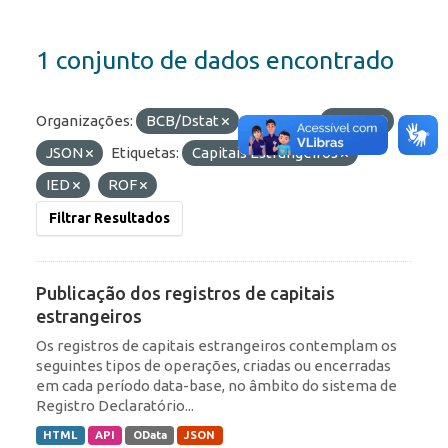
1 conjunto de dados encontrado
Organizações:
BCB/Dstat
Formatos:
OData
JSON
Etiquetas:
Capitais Estrangeiros
IED
ROF
Filtrar Resultados
Publicação dos registros de capitais
estrangeiros
Os registros de capitais estrangeiros contemplam os
seguintes tipos de operações, criadas ou encerradas
em cada período data-base, no âmbito do sistema de
Registro Declaratório...
HTML
API
OData
JSON