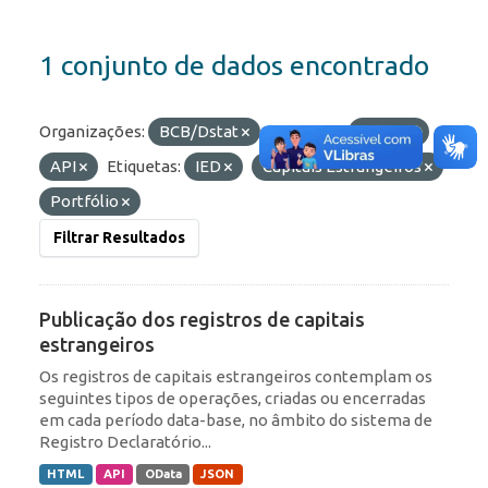
1 conjunto de dados encontrado
Organizações:
BCB/Dstat
Formatos:
OData
API
Etiquetas:
IED
Capitais Estrangeiros
Portfólio
Filtrar Resultados
Publicação dos registros de capitais
estrangeiros
Os registros de capitais estrangeiros contemplam os
seguintes tipos de operações, criadas ou encerradas
em cada período data-base, no âmbito do sistema de
Registro Declaratório...
HTML
API
OData
JSON