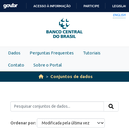
Skip to main content
ACESSO À INFORMAÇÃO
PARTICIPE
LEGISLAÇ
IR
ENGLISH
PARA
O
CONTEÚDO
Dados
Perguntas Frequentes
Tutoriais
Contato
Sobre o Portal
Conjuntos de dados
Ordenar por