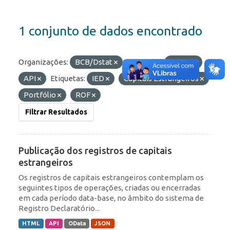
1 conjunto de dados encontrado
Organizações:
BCB/Dstat
Formatos:
OData
API
Etiquetas:
IED
Capitais Estrangeiros
Portfólio
ROF
Filtrar Resultados
Publicação dos registros de capitais
estrangeiros
Os registros de capitais estrangeiros contemplam os
seguintes tipos de operações, criadas ou encerradas
em cada período data-base, no âmbito do sistema de
Registro Declaratório...
HTML
API
OData
JSON