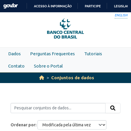
Skip to main content
ACESSO À INFORMAÇÃO
PARTICIPE
LEGISLAÇ
IR
ENGLISH
PARA
O
CONTEÚDO
Dados
Perguntas Frequentes
Tutoriais
Contato
Sobre o Portal
Conjuntos de dados
Ordenar por