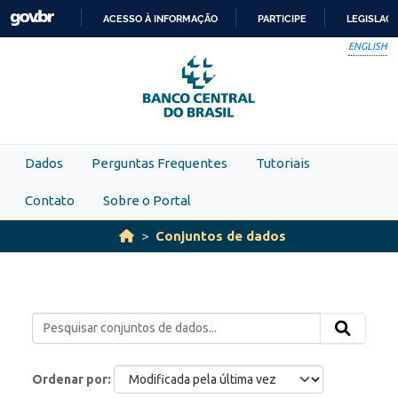
Skip to main content
ACESSO À INFORMAÇÃO
PARTICIPE
LEGISLAÇ
IR
ENGLISH
PARA
O
CONTEÚDO
Dados
Perguntas Frequentes
Tutoriais
Contato
Sobre o Portal
Conjuntos de dados
Ordenar por