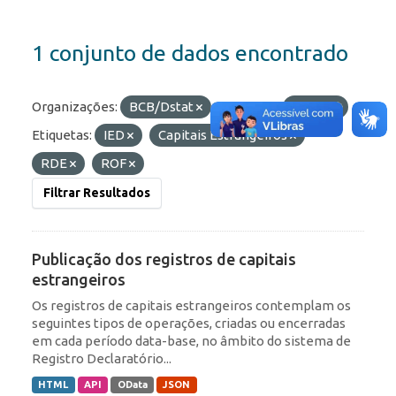
1 conjunto de dados encontrado
Organizações:
BCB/Dstat
Formatos:
OData
Etiquetas:
IED
Capitais Estrangeiros
RDE
ROF
Filtrar Resultados
Publicação dos registros de capitais
estrangeiros
Os registros de capitais estrangeiros contemplam os
seguintes tipos de operações, criadas ou encerradas
em cada período data-base, no âmbito do sistema de
Registro Declaratório...
HTML
API
OData
JSON