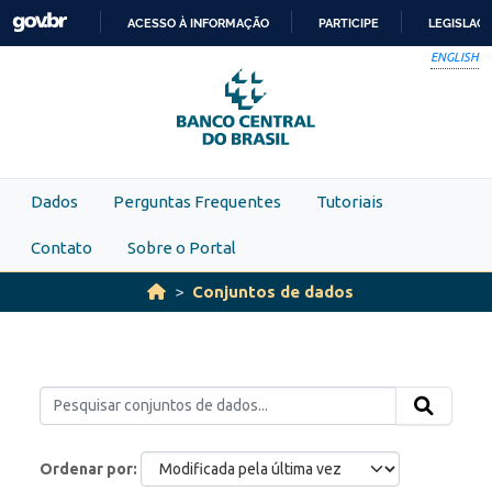
Skip to main content
ACESSO À INFORMAÇÃO
PARTICIPE
LEGISLAÇ
IR
ENGLISH
PARA
O
CONTEÚDO
Dados
Perguntas Frequentes
Tutoriais
Contato
Sobre o Portal
Conjuntos de dados
Ordenar por