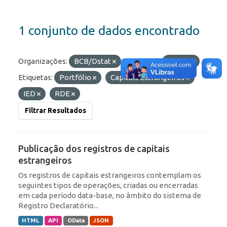
1 conjunto de dados encontrado
Organizações:
BCB/Dstat
Formatos:
OData
Etiquetas:
Portfólio
Capitais Estrangeiros
IED
RDE
Filtrar Resultados
Publicação dos registros de capitais
estrangeiros
Os registros de capitais estrangeiros contemplam os
seguintes tipos de operações, criadas ou encerradas
em cada período data-base, no âmbito do sistema de
Registro Declaratório...
HTML
API
OData
JSON