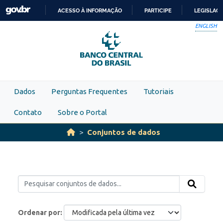
Skip to main content
ACESSO À INFORMAÇÃO
PARTICIPE
LEGISLAÇ
IR
ENGLISH
PARA
O
CONTEÚDO
Dados
Perguntas Frequentes
Tutoriais
Contato
Sobre o Portal
Conjuntos de dados
Ordenar por