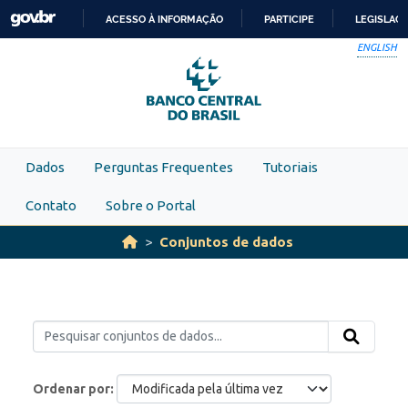
Skip to main content
ACESSO À INFORMAÇÃO
PARTICIPE
LEGISLAÇ
IR
ENGLISH
PARA
O
CONTEÚDO
Dados
Perguntas Frequentes
Tutoriais
Contato
Sobre o Portal
Conjuntos de dados
Ordenar por