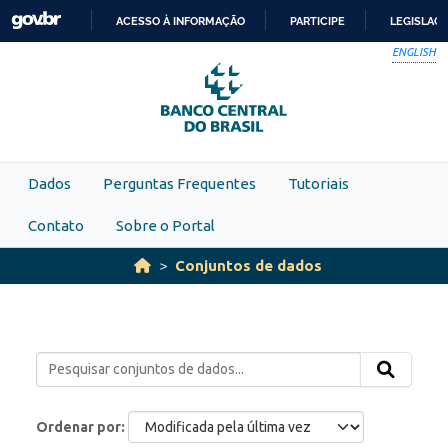
Skip to main content
ACESSO À INFORMAÇÃO
PARTICIPE
LEGISLAÇ
IR
ENGLISH
PARA
O
CONTEÚDO
Dados
Perguntas Frequentes
Tutoriais
Contato
Sobre o Portal
Conjuntos de dados
Ordenar por