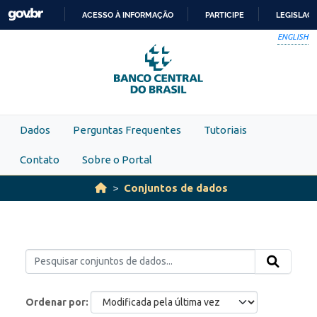
Skip to main content
ACESSO À INFORMAÇÃO
PARTICIPE
LEGISLAÇ
IR
ENGLISH
PARA
O
CONTEÚDO
Dados
Perguntas Frequentes
Tutoriais
Contato
Sobre o Portal
Conjuntos de dados
Ordenar por