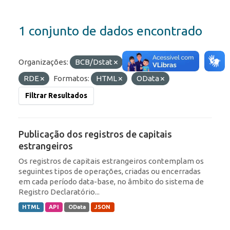
1 conjunto de dados encontrado
Organizações:
BCB/Dstat
Etiquetas:
IED
RDE
Formatos:
HTML
OData
Filtrar Resultados
Publicação dos registros de capitais
estrangeiros
Os registros de capitais estrangeiros contemplam os
seguintes tipos de operações, criadas ou encerradas
em cada período data-base, no âmbito do sistema de
Registro Declaratório...
HTML
API
OData
JSON