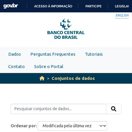
Skip to main content
ACESSO À INFORMAÇÃO
PARTICIPE
LEGISLAÇ
IR
ENGLISH
PARA
O
CONTEÚDO
Dados
Perguntas Frequentes
Tutoriais
Contato
Sobre o Portal
Conjuntos de dados
Ordenar por