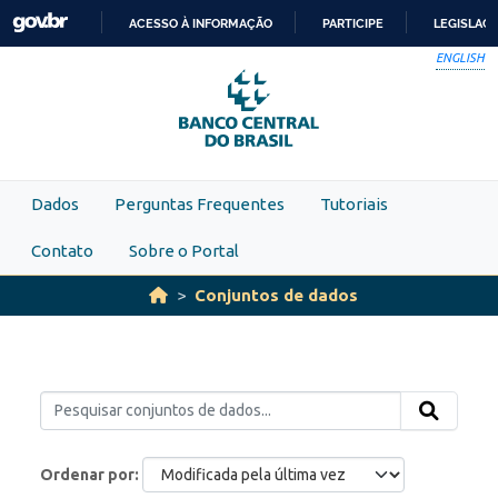
Skip to main content
ACESSO À INFORMAÇÃO
PARTICIPE
LEGISLAÇ
IR
ENGLISH
PARA
O
CONTEÚDO
Dados
Perguntas Frequentes
Tutoriais
Contato
Sobre o Portal
Conjuntos de dados
Ordenar por