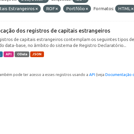
tais Estrangeiros
ROF
Portfólio
Formatos:
HTML
icação dos registros de capitais estrangeiros
gistros de capitais estrangeiros contemplam os seguintes tipos d
do data-base, no âmbito do sistema de Registro Declaratório...
L
API
OData
JSON
ambém pode ter acesso a esses registros usando a
API
(veja
Documentação d