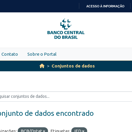
ACESSO À INFORMAÇÃO
IR
PARA
O
CONTEÚDO
Contato
Sobre o Portal
Conjuntos de dados
onjunto de dados encontrado
izações:
BCB/Dstat
Etiquetas:
IED