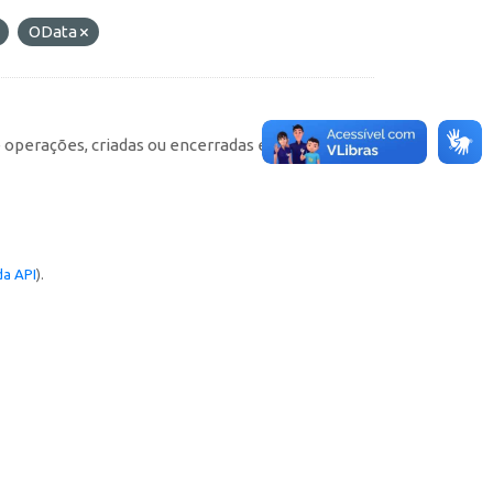
OData
e operações, criadas ou encerradas em cada
a API
).