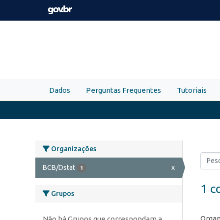
Skip to main content
Dados
Perguntas Frequentes
Tutoriais
Organizações
BCB/Dstat
x
1
1 c
Grupos
Organ
Não há Grupos que correspondam a