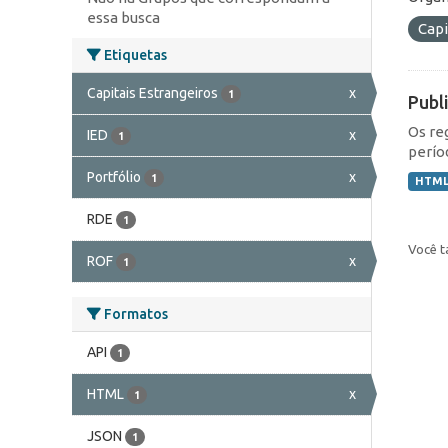
essa busca
Capi
Etiquetas
Capitais Estrangeiros
x
1
Publ
Os re
IED
x
1
perío
Portfólio
x
1
HTM
RDE
1
Você t
ROF
x
1
Formatos
API
1
HTML
x
1
JSON
1