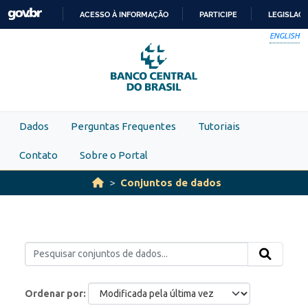
Skip to main content
ACESSO À INFORMAÇÃO
PARTICIPE
LEGISLAÇ
IR
ENGLISH
PARA
O
CONTEÚDO
Dados
Perguntas Frequentes
Tutoriais
Contato
Sobre o Portal
Conjuntos de dados
Ordenar por