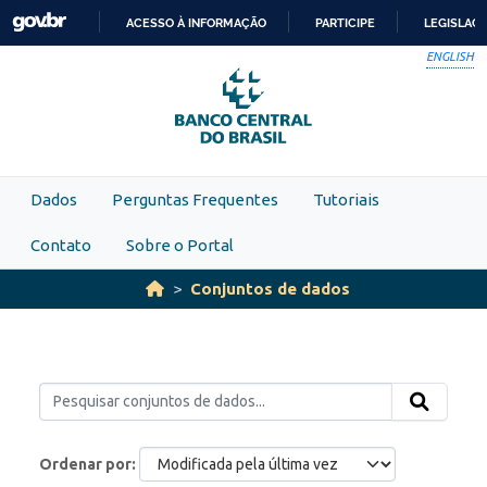
Skip to main content
ACESSO À INFORMAÇÃO
PARTICIPE
LEGISLAÇ
IR
ENGLISH
PARA
O
CONTEÚDO
Dados
Perguntas Frequentes
Tutoriais
Contato
Sobre o Portal
Conjuntos de dados
Ordenar por