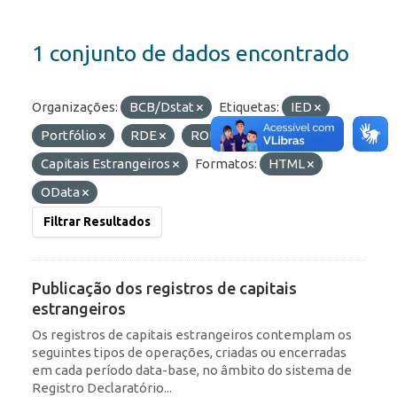
1 conjunto de dados encontrado
Organizações:
BCB/Dstat
Etiquetas:
IED
Portfólio
RDE
ROF
Capitais Estrangeiros
Formatos:
HTML
OData
Filtrar Resultados
Publicação dos registros de capitais
estrangeiros
Os registros de capitais estrangeiros contemplam os
seguintes tipos de operações, criadas ou encerradas
em cada período data-base, no âmbito do sistema de
Registro Declaratório...