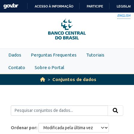
Skip to main content
ACESSO À INFORMAÇÃO
PARTICIPE
LEGISLAÇ
IR
ENGLISH
PARA
O
CONTEÚDO
Dados
Perguntas Frequentes
Tutoriais
Contato
Sobre o Portal
Conjuntos de dados
Ordenar por