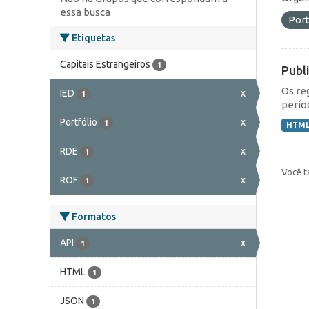
essa busca
Port
Etiquetas
Capitais Estrangeiros
1
Publ
Os re
IED
x
1
perío
Portfólio
x
1
HTM
RDE
x
1
Você t
ROF
x
1
Formatos
API
x
1
HTML
1
JSON
1