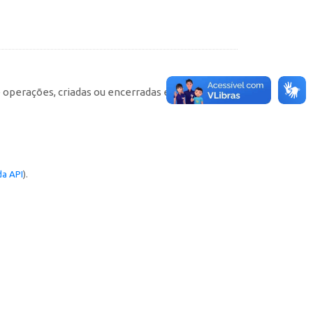
e operações, criadas ou encerradas em cada
a API
).