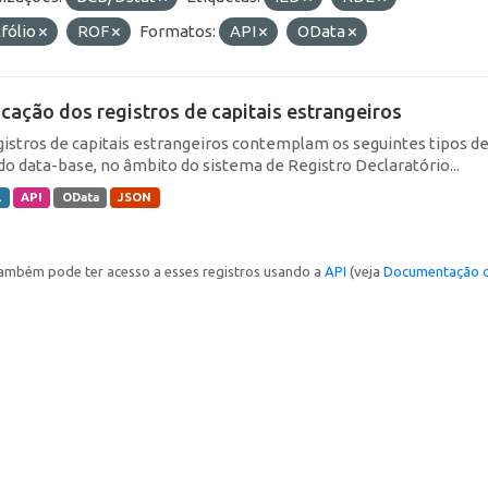
fólio
ROF
Formatos:
API
OData
icação dos registros de capitais estrangeiros
gistros de capitais estrangeiros contemplam os seguintes tipos d
do data-base, no âmbito do sistema de Registro Declaratório...
L
API
OData
JSON
ambém pode ter acesso a esses registros usando a
API
(veja
Documentação d