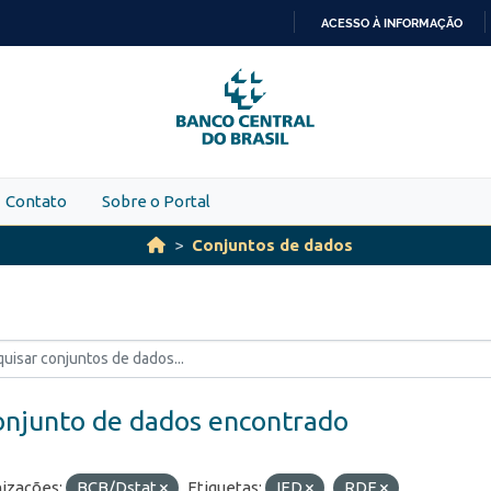
ACESSO À INFORMAÇÃO
IR
PARA
O
CONTEÚDO
Contato
Sobre o Portal
Conjuntos de dados
onjunto de dados encontrado
izações:
BCB/Dstat
Etiquetas:
IED
RDE