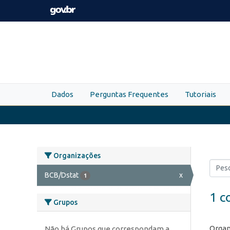
Skip to main content
Dados
Perguntas Frequentes
Tutoriais
Organizações
BCB/Dstat
x
1
1 c
Grupos
Organ
Não há Grupos que correspondam a