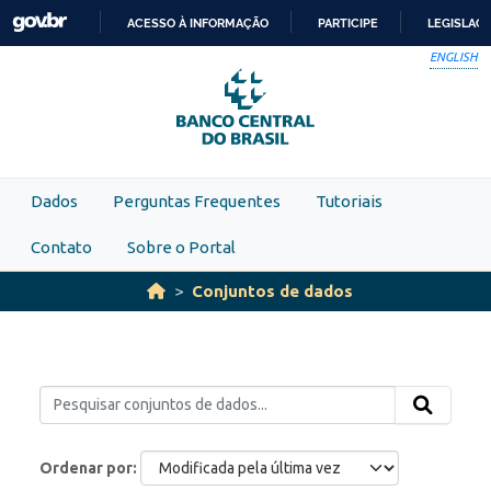
Skip to main content
ACESSO À INFORMAÇÃO
PARTICIPE
LEGISLAÇ
IR
ENGLISH
PARA
O
CONTEÚDO
Dados
Perguntas Frequentes
Tutoriais
Contato
Sobre o Portal
Conjuntos de dados
Ordenar por