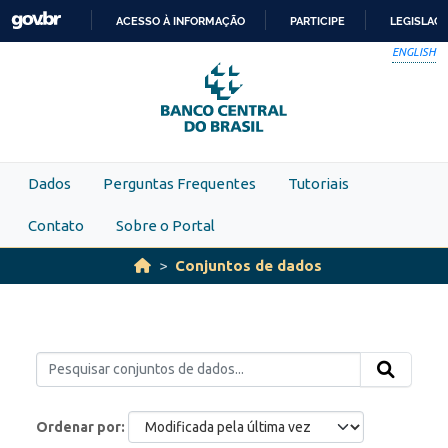
Skip to main content
ACESSO À INFORMAÇÃO
PARTICIPE
LEGISLAÇ
IR
ENGLISH
PARA
O
CONTEÚDO
Dados
Perguntas Frequentes
Tutoriais
Contato
Sobre o Portal
Conjuntos de dados
Ordenar por