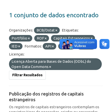
1 conjunto de dados encontrado
Organizações:
BCB/Dstat
Etiquetas:
Portfólio
ROF
Capitais Estrangeiros
IED
Formatos:
API
JSON
OData
Licenças:
Licença Aberta para Bases de Dados (ODbL) do
Open Data Commons
Filtrar Resultados
Publicação dos registros de capitais
estrangeiros
Os registros de capitais estrangeiros contemplam os
seguintes tipos de operações, criadas ou encerradas