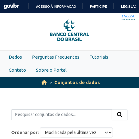
Skip to main content
ACESSO À INFORMAÇÃO
PARTICIPE
LEGISLAÇ
IR
ENGLISH
PARA
O
CONTEÚDO
Dados
Perguntas Frequentes
Tutoriais
Contato
Sobre o Portal
Conjuntos de dados
Ordenar por