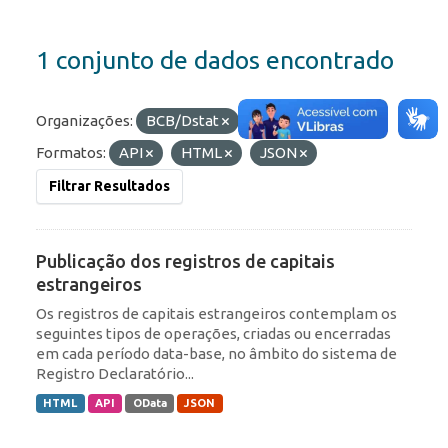
1 conjunto de dados encontrado
Organizações:
BCB/Dstat
Etiquetas:
RDE
Formatos:
API
HTML
JSON
Filtrar Resultados
Publicação dos registros de capitais
estrangeiros
Os registros de capitais estrangeiros contemplam os
seguintes tipos de operações, criadas ou encerradas
em cada período data-base, no âmbito do sistema de
Registro Declaratório...
HTML
API
OData
JSON