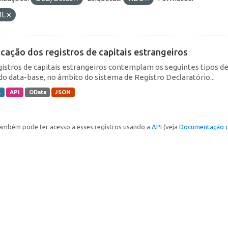
ML
icação dos registros de capitais estrangeiros
gistros de capitais estrangeiros contemplam os seguintes tipos d
do data-base, no âmbito do sistema de Registro Declaratório...
L
API
OData
JSON
ambém pode ter acesso a esses registros usando a
API
(veja
Documentação d