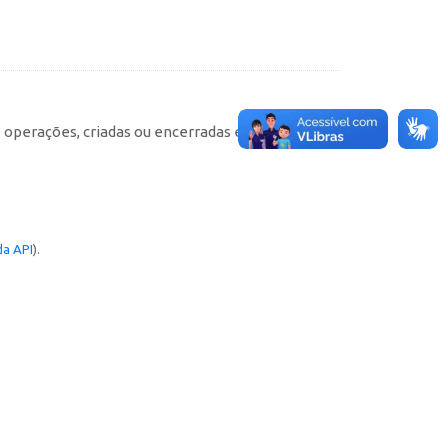
e operações, criadas ou encerradas em cada
a API
).