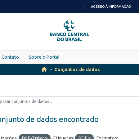
ACESSO À INFORMAÇÃO
IR
PARA
O
CONTEÚDO
Contato
Sobre o Portal
Conjuntos de dados
onjunto de dados encontrado
izações:
BCB/Dstat
Etiquetas:
RDE
Formatos: