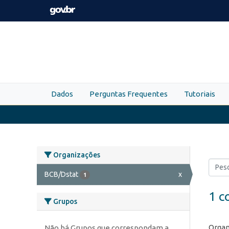
Skip to main content
Dados
Perguntas Frequentes
Tutoriais
Organizações
BCB/Dstat
x
1
1 c
Grupos
Organ
Não há Grupos que correspondam a