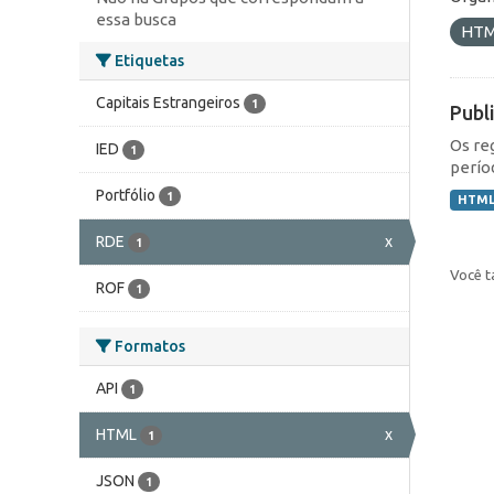
essa busca
HT
Etiquetas
Capitais Estrangeiros
1
Publ
Os re
IED
1
perío
Portfólio
1
HTM
RDE
x
1
Você t
ROF
1
Formatos
API
1
HTML
x
1
JSON
1