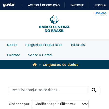
Skip to main content
ACESSO À INFORMAÇÃO
PARTICIPE
LEGISLAÇ
IR
ENGLISH
PARA
O
CONTEÚDO
Dados
Perguntas Frequentes
Tutoriais
Contato
Sobre o Portal
Conjuntos de dados
Ordenar por