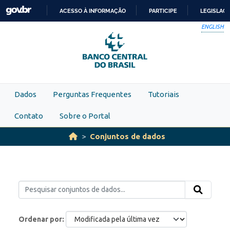
Skip to main content
ACESSO À INFORMAÇÃO
PARTICIPE
LEGISLAÇ
IR
ENGLISH
PARA
O
CONTEÚDO
Dados
Perguntas Frequentes
Tutoriais
Contato
Sobre o Portal
Conjuntos de dados
Ordenar por