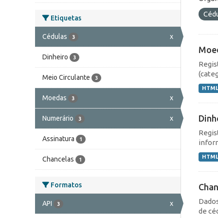
Céd
Etiquetas
Cédulas
x
3
Moe
Dinheiro
3
Regis
(cate
Meio Circulante
3
HTM
Moedas
x
3
Dinh
Numerário
x
3
Regis
Assinatura
1
infor
HTM
Chancelas
1
Formatos
Chan
Dados
API
x
3
de cé