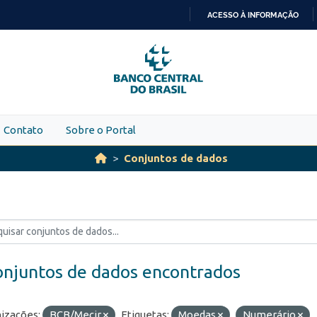
ACESSO À INFORMAÇÃO
IR
PARA
O
CONTEÚDO
Contato
Sobre o Portal
Conjuntos de dados
onjuntos de dados encontrados
izações:
BCB/Mecir
Etiquetas:
Moedas
Numerário