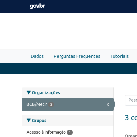
Skip to main content
Dados
Perguntas Frequentes
Tutoriais
Organizações
BCB/Mecir
x
3
3 c
Grupos
Acesso à Informação
1
Organ