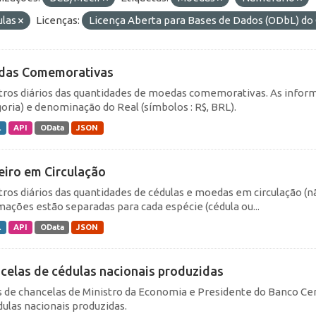
ulas
Licenças:
Licença Aberta para Bases de Dados (ODbL) 
das Comemorativas
tros diários das quantidades de moedas comemorativas. As inform
goria) e denominação do Real (símbolos : R$, BRL).
L
API
OData
JSON
eiro em Circulação
tros diários das quantidades de cédulas e moedas em circulação (
mações estão separadas para cada espécie (cédula ou...
L
API
OData
JSON
celas de cédulas nacionais produzidas
 de chancelas de Ministro da Economia e Presidente do Banco Cen
dulas nacionais produzidas.