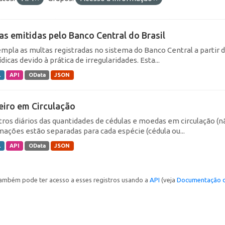
as emitidas pelo Banco Central do Brasil
mpla as multas registradas no sistema do Banco Central a partir de
ídicas devido à prática de irregularidades. Esta...
L
API
OData
JSON
eiro em Circulação
tros diários das quantidades de cédulas e moedas em circulação (
mações estão separadas para cada espécie (cédula ou...
L
API
OData
JSON
ambém pode ter acesso a esses registros usando a
API
(veja
Documentação d