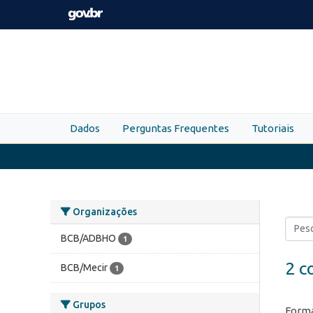
Skip to main content
Dados
Perguntas Frequentes
Tutoriais
Organizações
BCB/ADBHO
1
2 c
BCB/Mecir
1
Grupos
Forma