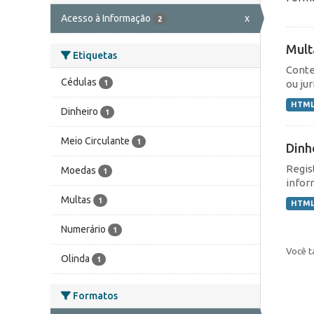
Acesso à Informação
x
2
Mult
Etiquetas
Conte
Cédulas
ou jur
1
HTM
Dinheiro
1
Meio Circulante
1
Dinh
Regis
Moedas
1
infor
Multas
1
HTM
Numerário
1
Você t
Olinda
1
Formatos