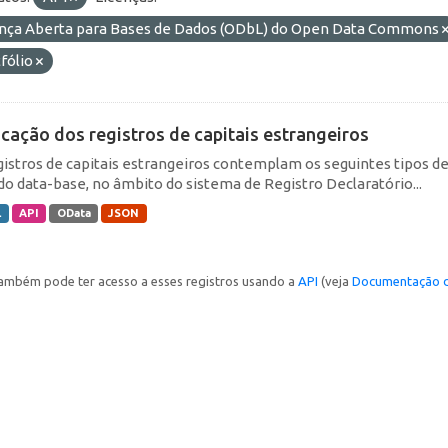
ença Aberta para Bases de Dados (ODbL) do Open Data Commons
fólio
icação dos registros de capitais estrangeiros
gistros de capitais estrangeiros contemplam os seguintes tipos d
do data-base, no âmbito do sistema de Registro Declaratório...
L
API
OData
JSON
ambém pode ter acesso a esses registros usando a
API
(veja
Documentação d