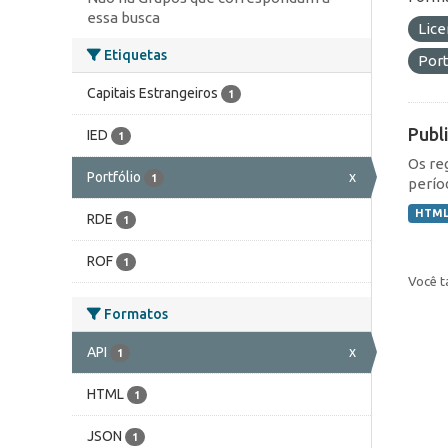
essa busca
Lic
Etiquetas
Port
Capitais Estrangeiros
1
Publ
IED
1
Os re
Portfólio
x
1
perío
HTM
RDE
1
ROF
1
Você t
Formatos
API
x
1
HTML
1
JSON
1