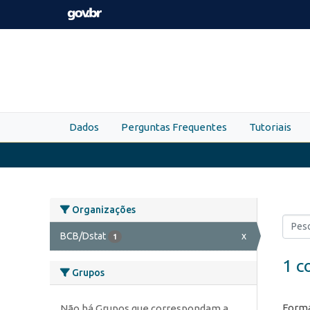
Skip to main content
Dados
Perguntas Frequentes
Tutoriais
Organizações
BCB/Dstat
x
1
1 c
Grupos
Forma
Não há Grupos que correspondam a