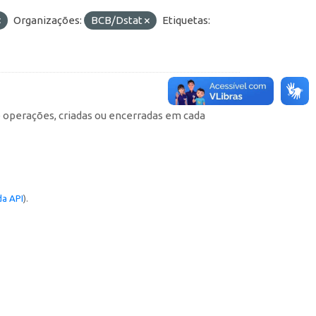
Organizações:
BCB/Dstat
Etiquetas:
e operações, criadas ou encerradas em cada
a API
).