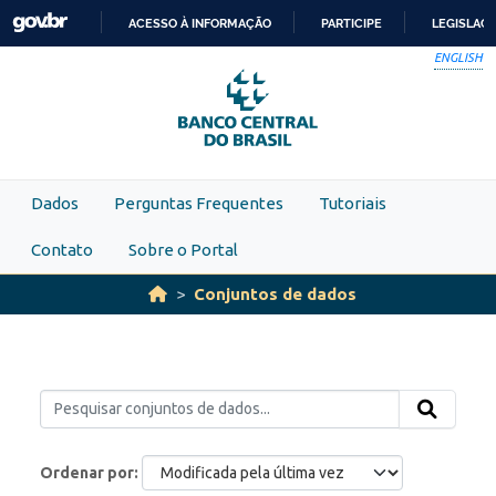
Skip to main content
ACESSO À INFORMAÇÃO
PARTICIPE
LEGISLAÇ
IR
ENGLISH
PARA
O
CONTEÚDO
Dados
Perguntas Frequentes
Tutoriais
Contato
Sobre o Portal
Conjuntos de dados
Ordenar por