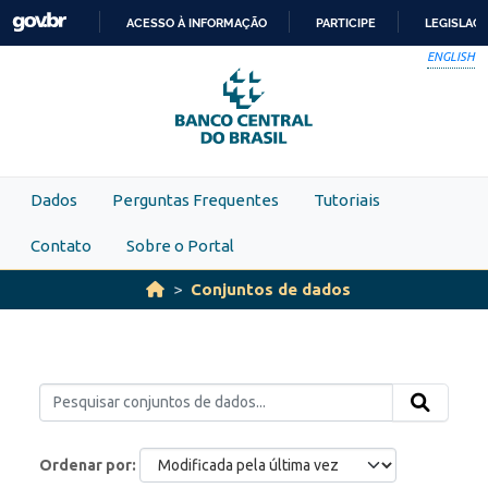
Skip to main content
ACESSO À INFORMAÇÃO
PARTICIPE
LEGISLAÇ
IR
ENGLISH
PARA
O
CONTEÚDO
Dados
Perguntas Frequentes
Tutoriais
Contato
Sobre o Portal
Conjuntos de dados
Ordenar por